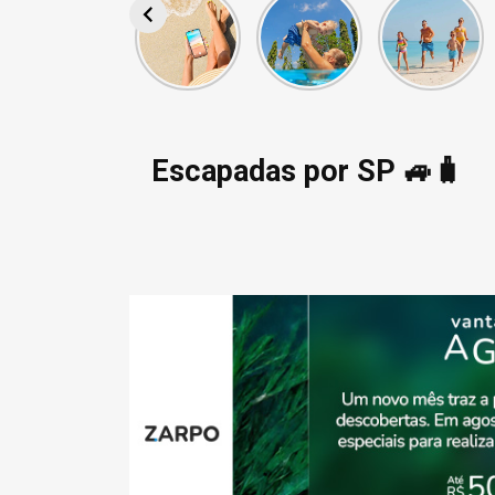
Escapadas por SP 🚙🧳