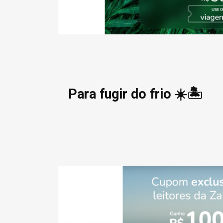
Para fugir do frio ☀️🏝️