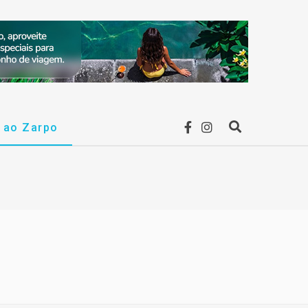
F
I
r ao Zarpo
P
a
n
r
c
s
o
e
t
c
b
a
u
o
g
r