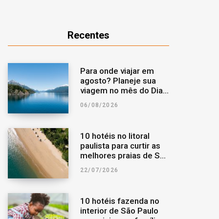
o
r
a
Recentes
k
a
r
m
p
Para onde viajar em
agosto? Planeje sua
o
viagem no mês do Dia
dos Pais
06/08/2026
r
:
10 hotéis no litoral
paulista para curtir as
melhores praias de São
Paulo
22/07/2026
10 hotéis fazenda no
interior de São Paulo