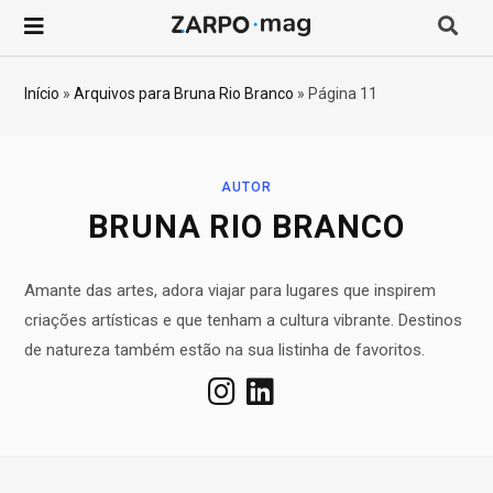
P
r
Início
»
Arquivos para Bruna Rio Branco
»
Página 11
o
c
AUTOR
BRUNA RIO BRANCO
u
Amante das artes, adora viajar para lugares que inspirem
r
criações artísticas e que tenham a cultura vibrante. Destinos
de natureza também estão na sua listinha de favoritos.
a
r
p