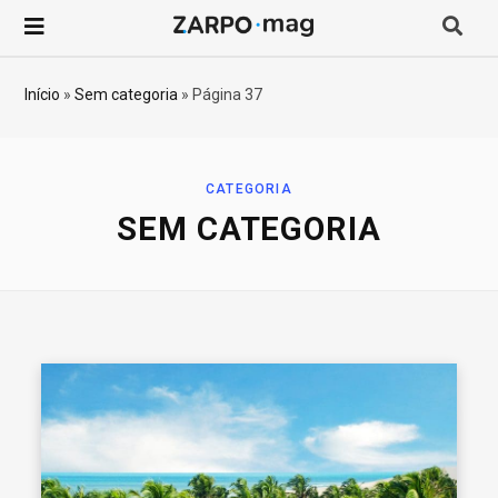
P
r
Início
»
Sem categoria
»
Página 37
o
c
CATEGORIA
SEM CATEGORIA
u
r
a
r
p