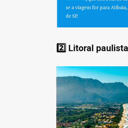
se a viagem for para Atibaia
de SP.
2️⃣ Litoral paulist