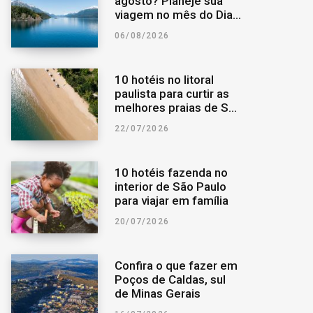
agosto? Planeje sua
viagem no mês do Dia
o
r
a
dos Pais
06/08/2026
k
a
r
10 hotéis no litoral
m
p
paulista para curtir as
melhores praias de São
Paulo
o
22/07/2026
r
10 hotéis fazenda no
interior de São Paulo
:
para viajar em família
20/07/2026
Confira o que fazer em
Poços de Caldas, sul
de Minas Gerais