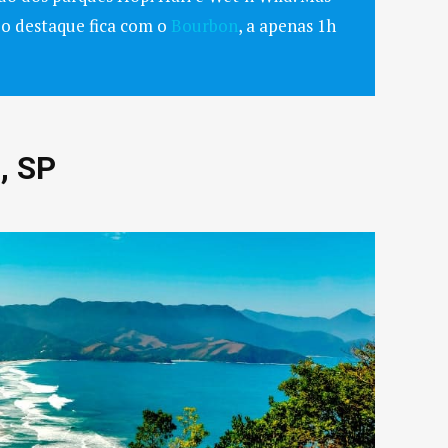
, o destaque fica com o
Bourbon
, a apenas 1h
a, SP