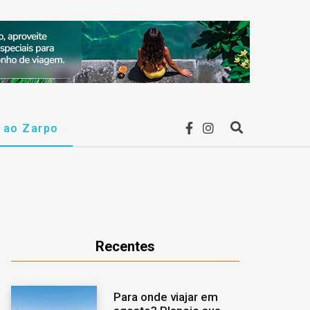
F
I
r ao Zarpo
P
a
n
r
c
s
o
e
t
c
Recentes
b
a
u
Para onde viajar em
o
g
r