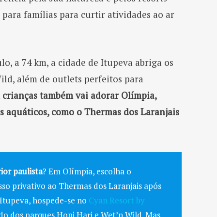
para famílias para curtir atividades ao ar
, a 74 km, a cidade de Itupeva abriga os
ld, além de outlets perfeitos para
crianças também vai adorar Olímpia,
s aquáticos, como o Thermas dos Laranjais
ior paulista
? Em Olímpia, escolha o
sso privativo ao Thermas dos Laranjais após
 Itupeva, hospede-se no
Cyan Resort by
ado dos parques Hopi Hari e Wet’n Wild. Mas