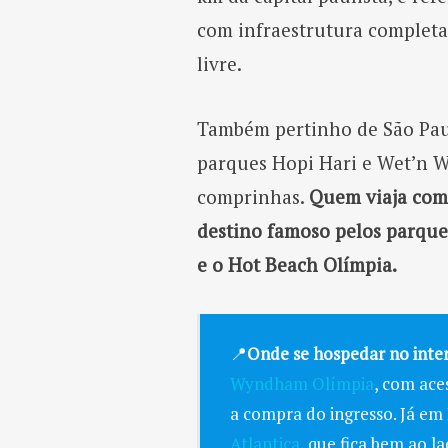
com infraestrutura completa 
livre.
Também pertinho de São Paulo
parques Hopi Hari e Wet’n Wi
comprinhas.
Quem viaja com 
destino famoso pelos parque
e o Hot Beach Olímpia.
📍
Onde se hospedar no inter
Wyndham Olímpia
, com ace
a compra do ingresso. Já em
Atlantica
, que fica bem ao l