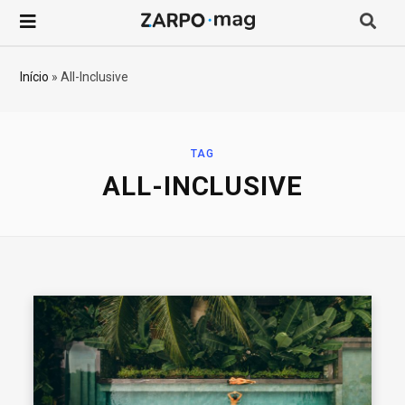
P
r
Início
»
All-Inclusive
o
c
TAG
ALL-INCLUSIVE
u
r
a
r
p