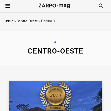
P
r
Início
»
Centro-Oeste
»
Página 3
o
c
TAG
CENTRO-OESTE
u
r
a
r
p