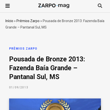
P
r
Início
»
Prêmios Zarpo
»
Pousada de Bronze 2013: Fazenda Baía
Grande – Pantanal Sul, MS
o
c
PRÊMIOS ZARPO
u
Pousada de Bronze 2013:
r
Fazenda Baía Grande –
Pantanal Sul, MS
a
01/09/2013
r
p