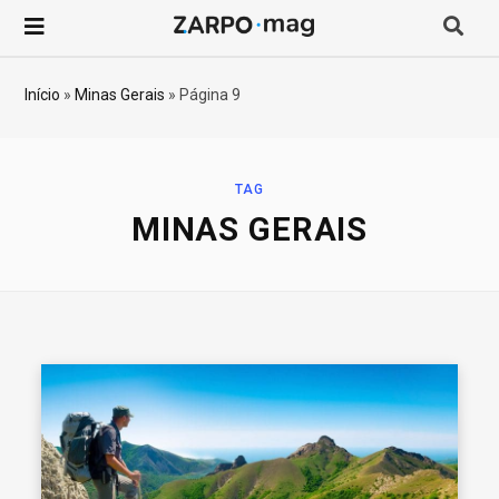
P
r
Início
»
Minas Gerais
»
Página 9
o
c
TAG
MINAS GERAIS
u
r
a
r
p