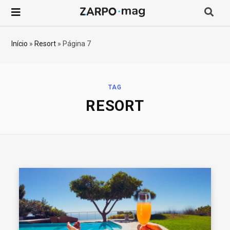
P
r
Início
»
Resort
»
Página 7
o
c
TAG
RESORT
u
r
a
r
p