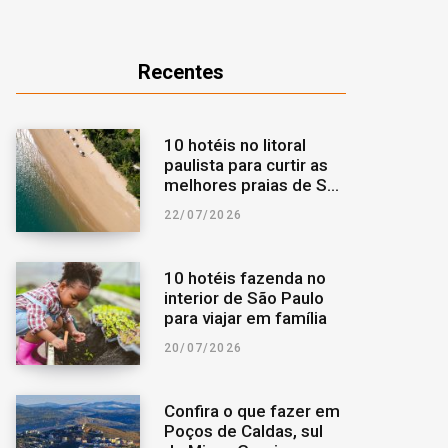
o
r
a
Recentes
k
a
r
m
p
10 hotéis no litoral
paulista para curtir as
o
melhores praias de São
Paulo
22/07/2026
r
:
10 hotéis fazenda no
interior de São Paulo
para viajar em família
20/07/2026
Confira o que fazer em
Poços de Caldas, sul