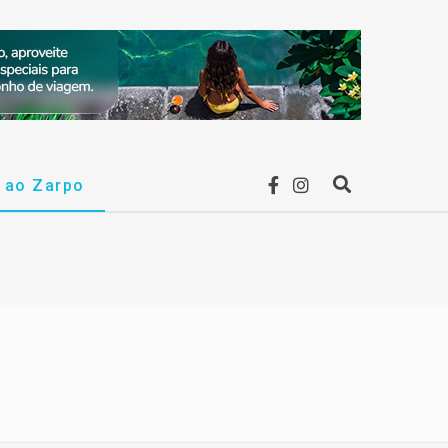
F
I
r ao Zarpo
P
a
n
r
c
s
o
e
t
c
b
a
u
o
g
r