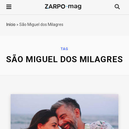
P
r
Início
»
São Miguel dos Milagres
o
c
TAG
SÃO MIGUEL DOS MILAGRES
u
r
a
r
p