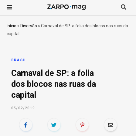
P
r
Início
»
Diversão
»
Carnaval de SP: a folia dos blocos nas ruas da
capital
o
c
BRASIL
u
Carnaval de SP: a folia
r
dos blocos nas ruas da
capital
a
05/02/2019
r
p