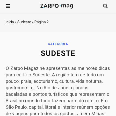
P
r
Início
»
Sudeste
»
Página 2
o
c
CATEGORIA
SUDESTE
u
O Zarpo Magazine apresentas as melhores dicas
r
para curtir o Sudeste. A região tem de tudo um
pouco: praia, ecoturismo, cultura, vida noturna,
a
gastronomia… No Rio de Janeiro, praias
badaladas e pontos turísticos que representam o
r
Brasil no mundo todo fazem parte do roteiro. Em
São Paulo, capital, litoral e interior reúnem opções
p
de viagens para todos os gostos. Já em Minas