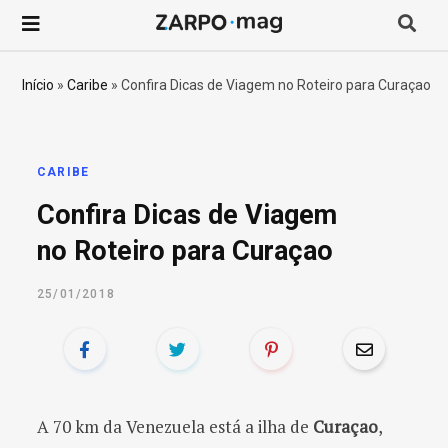
P
r
Início
»
Caribe
»
Confira Dicas de Viagem no Roteiro para Curaçao
o
c
CARIBE
Confira Dicas de Viagem
u
no Roteiro para Curaçao
r
25/01/2018
a
r
p
A 70 km da Venezuela está a ilha de
Curaçao
,