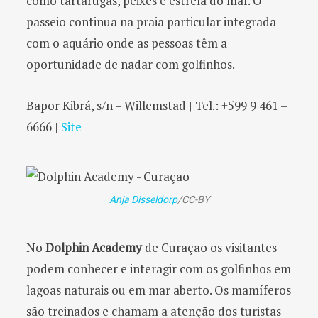
como tartarugas, peixes e estrela do mar. O
passeio continua na praia particular integrada
com o aquário onde as pessoas têm a
oportunidade de nadar com golfinhos.
Bapor Kibrá, s/n – Willemstad | Tel.: +599 9 461 –
6666 |
Site
Anja Disseldorp
/CC-BY
No
Dolphin Academy
de Curaçao os visitantes
podem conhecer e interagir com os golfinhos em
lagoas naturais ou em mar aberto. Os mamíferos
são treinados e chamam a atenção dos turistas