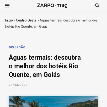
P
r
Início
»
Centro-Oeste
»
Águas termais: descubra o melhor dos
hotéis Rio Quente, em Goiás
o
c
DIVERSÃO
u
Águas termais: descubra
r
o melhor dos hotéis Rio
Quente, em Goiás
a
25/03/2026
r
p