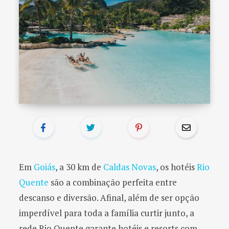
o
r
:
Em
Goiás
, a 30 km de
Caldas Novas
, os hotéis
Rio
Quente
são a combinação perfeita entre
descanso e diversão. Afinal, além de ser opção
imperdível para toda a família curtir junto, a
rede Rio Quente garante hotéis e resorts com