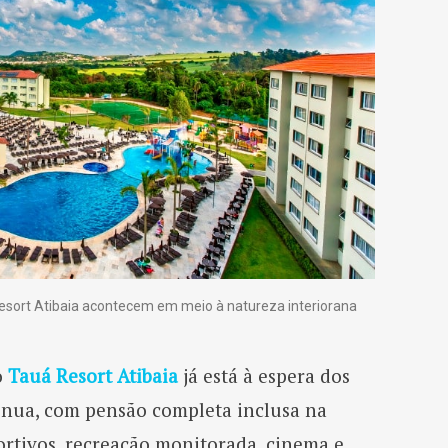
sort Atibaia acontecem em meio à natureza interiorana
o
Tauá Resort Atibaia
já está à espera dos
inua, com pensão completa inclusa na
ortivos, recreação monitorada, cinema e