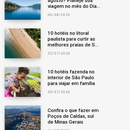
agosto? Planeje sua
viagem no mês do Dia
o
r
a
dos Pais
06/08/2026
k
a
r
10 hotéis no litoral
m
p
paulista para curtir as
melhores praias de São
Paulo
o
22/07/2026
r
10 hotéis fazenda no
interior de São Paulo
:
para viajar em família
20/07/2026
Confira o que fazer em
Poços de Caldas, sul
de Minas Gerais