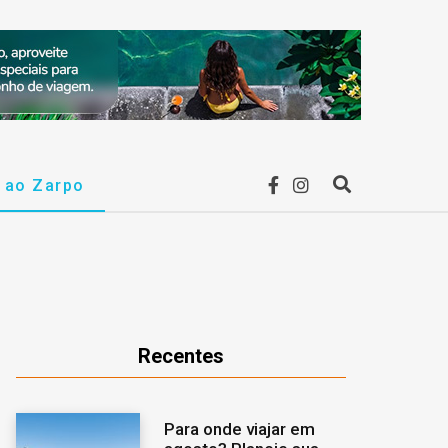
F
I
r ao Zarpo
P
a
n
r
c
s
o
e
t
c
Recentes
b
a
u
Para onde viajar em
o
g
r