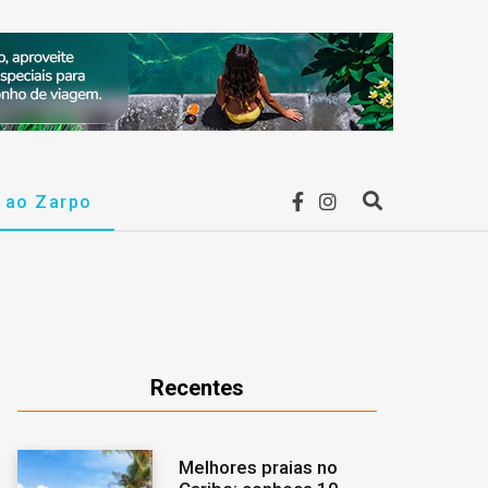
F
I
r ao Zarpo
P
a
n
r
c
s
o
e
t
c
Recentes
b
a
u
Melhores praias no
o
g
r