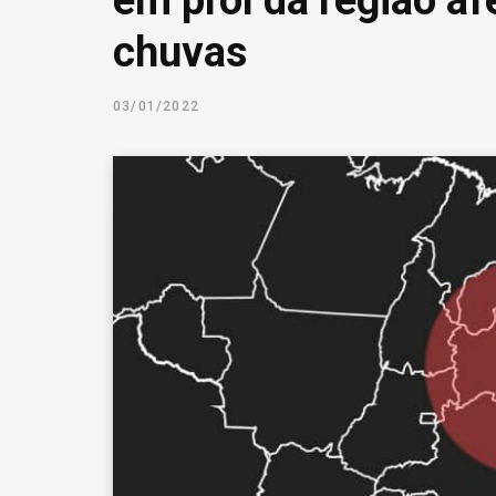
em prol da região af
chuvas
03/01/2022