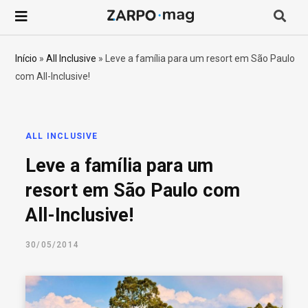
P
r
Início
»
All Inclusive
»
Leve a família para um resort em São Paulo
com All-Inclusive!
o
c
ALL INCLUSIVE
u
Leve a família para um
r
resort em São Paulo com
All-Inclusive!
a
30/05/2014
r
p