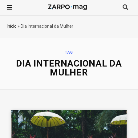
P
r
Início
»
Dia Internacional da Mulher
o
c
TAG
DIA INTERNACIONAL DA
u
MULHER
r
a
r
p