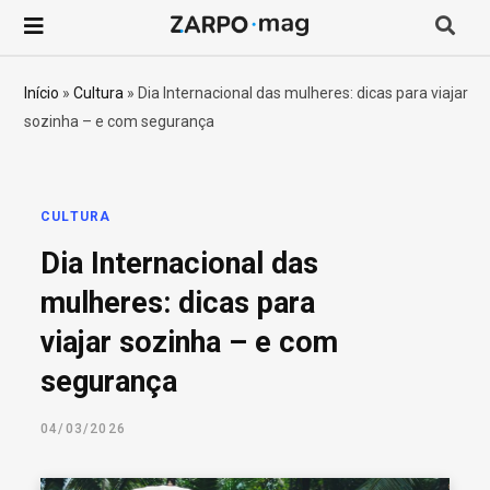
P
r
Início
»
Cultura
»
Dia Internacional das mulheres: dicas para viajar
sozinha – e com segurança
o
c
CULTURA
u
Dia Internacional das
r
mulheres: dicas para
viajar sozinha – e com
a
segurança
r
04/03/2026
p