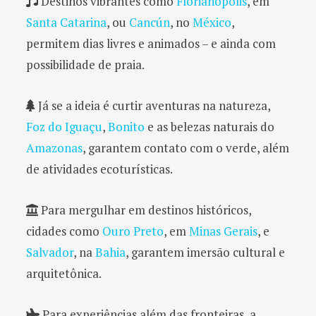
Destinos vibrantes como
Florianópolis
, em
Santa Catarina
, ou
Cancún
, no
México
,
permitem dias livres e animados – e ainda com
possibilidade de praia.
Já se a ideia é curtir aventuras na natureza,
Foz do Iguaçu
,
Bonito
e as belezas naturais do
Amazonas
, garantem contato com o verde, além
de atividades ecoturísticas.
Para mergulhar em destinos históricos,
cidades como
Ouro Preto
, em
Minas Gerais
, e
Salvador
, na
Bahia
, garantem imersão cultural e
arquitetônica.
Para experiências além das fronteiras, a