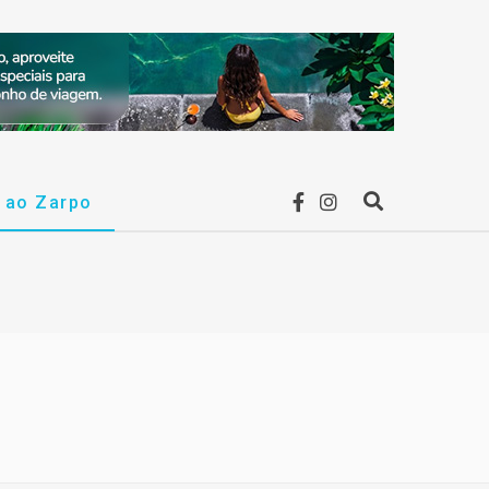
F
I
r ao Zarpo
P
a
n
r
c
s
o
e
t
c
b
a
u
o
g
r