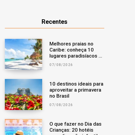
o
r
a
Recentes
k
a
r
m
p
Melhores praias no
Caribe: conheça 10
o
lugares paradisíacos da
região
07/08/2026
r
:
10 destinos ideais para
aproveitar a primavera
no Brasil
07/08/2026
O que fazer no Dia das
Crianças: 20 hotéis