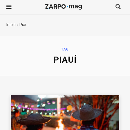
P
r
Início
»
Piauí
o
c
TAG
PIAUÍ
u
r
a
r
p