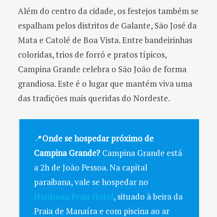
Além do centro da cidade, os festejos também se
espalham pelos distritos de Galante, São José da
Mata e Catolé de Boa Vista. Entre bandeirinhas
coloridas, trios de forró e pratos típicos,
Campina Grande celebra o São João de forma
grandiosa. Este é o lugar que mantém viva uma
das tradições mais queridas do Nordeste.
📍
Onde se hospedar próximo de
Campina Grande?
Campina Grande está
a 2h de João Pessoa. Na capital
paraibana, vale se hospedar no
Hardman Praia Hotel
, situado à beira da
Praia de Manaíra e com piscina ao ar