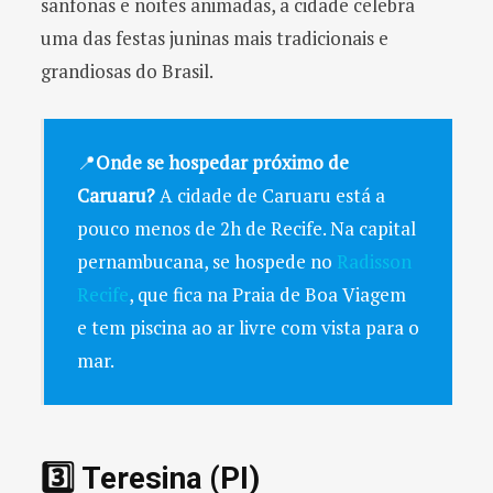
sanfonas e noites animadas, a cidade celebra
uma das festas juninas mais tradicionais e
grandiosas do Brasil.
📍
Onde se hospedar próximo de
Caruaru?
A cidade de Caruaru está a
pouco menos de 2h de Recife. Na capital
pernambucana, se hospede no
Radisson
Recife
, que fica na Praia de Boa Viagem
e tem piscina ao ar livre com vista para o
mar.
3️⃣ Teresina (PI)