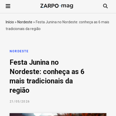
P
r
Início
»
Nordeste
»
Festa Junina no Nordeste: conheça as 6 mais
tradicionais da região
o
c
NORDESTE
u
Festa Junina no
r
Nordeste: conheça as 6
mais tradicionais da
a
região
r
21/05/2026
p