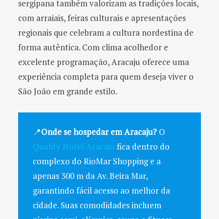
sergipana também valorizam as tradições locais,
com arraiais, feiras culturais e apresentações
regionais que celebram a cultura nordestina de
forma autêntica. Com clima acolhedor e
excelente programação, Aracaju oferece uma
experiência completa para quem deseja viver o
São João em grande estilo.
📍
Onde se hospedar em Aracaju?
O
Quality Hotel Aracaju
fica dentro do
complexo do RioMar Shopping e a
apenas 300 m da Av. Beira Mar,
garantindo fácil acesso ao melhor da
cidade. Suas comodidades incluem