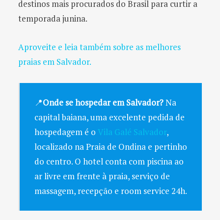
destinos mais procurados do Brasil para curtir a
temporada junina.
Aproveite e leia também sobre as melhores
praias em Salvador.
📍
Onde se hospedar em Salvador?
Na
capital baiana, uma excelente pedida de
hospedagem é o
Vila Galé Salvador
,
localizado na Praia de Ondina e pertinho
do centro. O hotel conta com piscina ao
ar livre em frente à praia, serviço de
massagem, recepção e room service 24h.