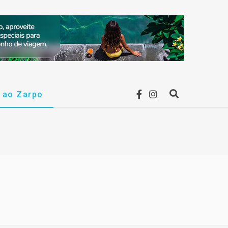
F
I
r ao Zarpo
P
a
n
r
c
s
o
e
t
c
b
a
u
o
g
r