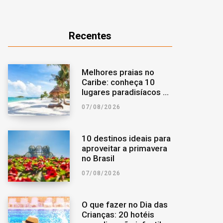
o
r
a
Recentes
k
a
r
m
p
Melhores praias no
Caribe: conheça 10
o
lugares paradisíacos da
região
07/08/2026
r
:
10 destinos ideais para
aproveitar a primavera
no Brasil
07/08/2026
O que fazer no Dia das
Crianças: 20 hotéis