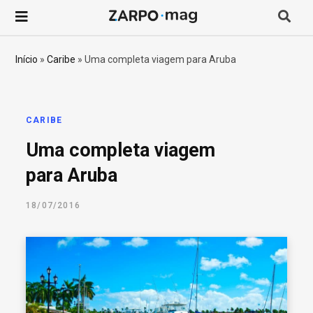
P
r
Início
»
Caribe
»
Uma completa viagem para Aruba
o
c
CARIBE
Uma completa viagem
u
para Aruba
r
18/07/2016
a
r
p