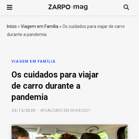
P
r
Início
»
Viagem em Família
»
Os cuidados para viajar de carro
durante a pandemia
o
c
VIAGEM EM FAMÍLIA
u
Os cuidados para viajar
r
de carro durante a
pandemia
a
23/12/2020
ATUALIZADO EM 20/04/2021
r
p