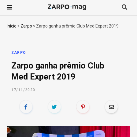
P
r
Início
»
Zarpo
»
Zarpo ganha prêmio Club Med Expert 2019
o
c
ZARPO
Zarpo ganha prêmio Club
u
Med Expert 2019
r
17/11/2020
a
r
p