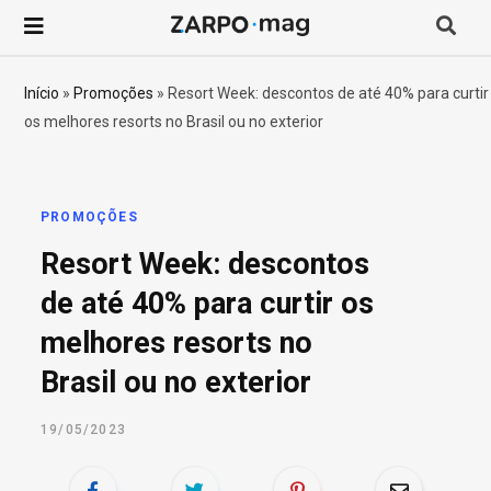
P
r
Início
»
Promoções
»
Resort Week: descontos de até 40% para curtir
os melhores resorts no Brasil ou no exterior
o
c
PROMOÇÕES
u
Resort Week: descontos
r
de até 40% para curtir os
melhores resorts no
a
Brasil ou no exterior
r
19/05/2023
p