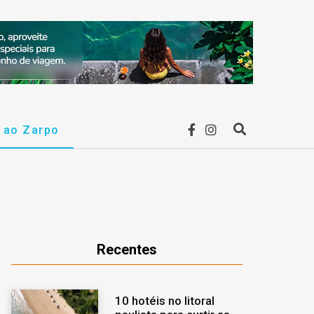
F
I
r ao Zarpo
P
a
n
r
c
s
o
e
t
c
Recentes
b
a
u
10 hotéis no litoral
o
g
r