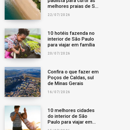
paulista para curtir as
melhores praias de São
o
r
a
Paulo
22/07/2026
k
a
r
10 hotéis fazenda no
m
p
interior de São Paulo
para viajar em família
o
20/07/2026
r
Confira o que fazer em
Poços de Caldas, sul
:
de Minas Gerais
16/07/2026
10 melhores cidades
do interior de São
Paulo para viajar em
família