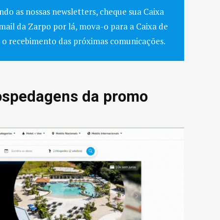
ndo as nossas newsletters, cheque sua Caixa
mail da Zarpo por lá, mova-o para a Caixa de
e o recebimento das próximas comunicações.
hospedagens da promo