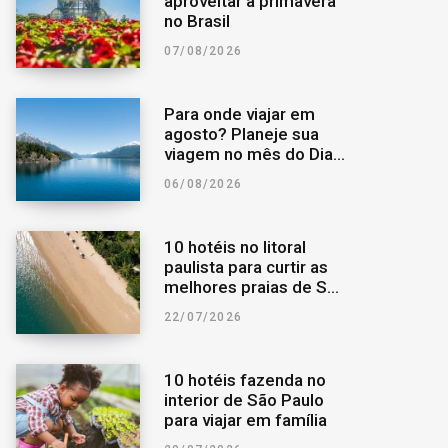
aproveitar a primavera
no Brasil
o
r
a
07/08/2026
k
a
r
Para onde viajar em
m
p
agosto? Planeje sua
viagem no mês do Dia
dos Pais
o
06/08/2026
r
10 hotéis no litoral
paulista para curtir as
:
melhores praias de São
Paulo
22/07/2026
10 hotéis fazenda no
interior de São Paulo
para viajar em família