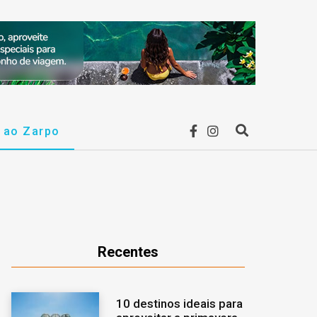
F
I
r ao Zarpo
P
a
n
r
c
s
o
e
t
c
Recentes
b
a
u
10 destinos ideais para
o
g
r