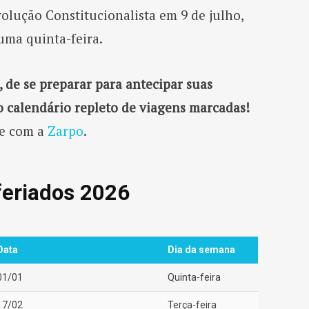
olução Constitucionalista em 9 de julho,
uma quinta-feira.
, de se preparar para antecipar suas
 calendário repleto de viagens marcadas!
ve com a
Zarpo
.
feriados 2026
Data
Dia da semana
01/01
Quinta-feira
17/02
Terça-feira