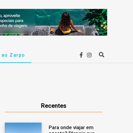
F
I
r ao Zarpo
P
a
n
r
c
s
o
e
t
c
Recentes
b
a
u
Para onde viajar em
o
g
r