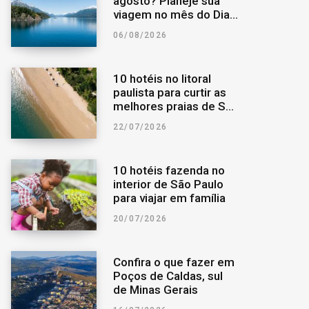
agosto? Planeje sua
viagem no mês do Dia
o
r
a
dos Pais
06/08/2026
k
a
r
10 hotéis no litoral
m
p
paulista para curtir as
melhores praias de São
Paulo
o
22/07/2026
r
10 hotéis fazenda no
interior de São Paulo
:
para viajar em família
20/07/2026
Confira o que fazer em
Poços de Caldas, sul
de Minas Gerais