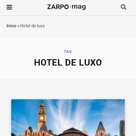
P
r
Início
»
Hotel de luxo
o
c
TAG
HOTEL DE LUXO
u
r
a
r
p