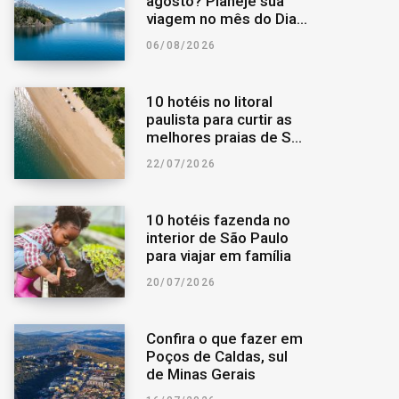
agosto? Planeje sua
viagem no mês do Dia
o
r
a
dos Pais
06/08/2026
k
a
r
10 hotéis no litoral
m
p
paulista para curtir as
melhores praias de São
Paulo
o
22/07/2026
r
10 hotéis fazenda no
interior de São Paulo
:
para viajar em família
20/07/2026
Confira o que fazer em
Poços de Caldas, sul
de Minas Gerais