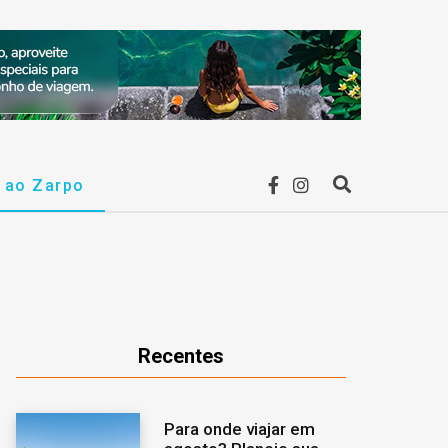
F
I
r ao Zarpo
P
a
n
r
c
s
o
e
t
c
Recentes
b
a
u
Para onde viajar em
o
g
r