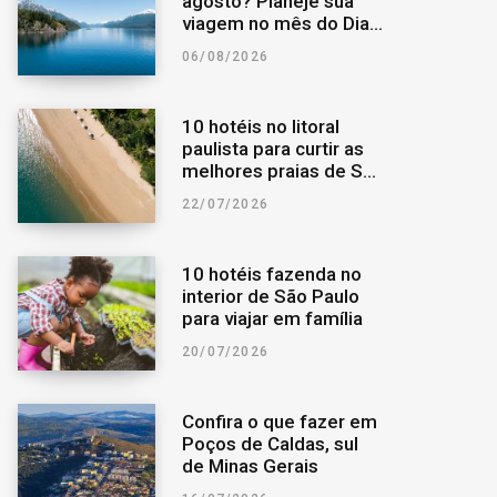
agosto? Planeje sua
viagem no mês do Dia
o
r
a
dos Pais
06/08/2026
k
a
r
10 hotéis no litoral
m
p
paulista para curtir as
melhores praias de São
Paulo
o
22/07/2026
r
10 hotéis fazenda no
interior de São Paulo
:
para viajar em família
20/07/2026
Confira o que fazer em
Poços de Caldas, sul
de Minas Gerais