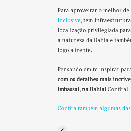
Para aproveitar o melhor de 
Inclusive
, tem infraestrutur
localização privilegiada par
à natureza da Bahia e também
logo à frente.
Pensando em te inspirar par
com os detalhes mais incrív
Imbassaí, na Bahia!
Confira!
Confira também algumas das
Black Friday: 5 dicas
Como aproveitar
Hotéis + voos no
Conheça o
Conheça o
Hotéis em SP com
Conheça destinos
para não perder os
promoções no
Zarpo
complexo Rio
complexo Costa do
recreação
da Bahia
melhores descontos
Zarpo
Quente
Sauipe