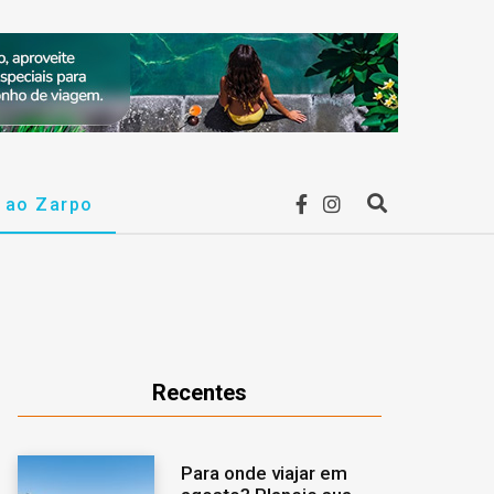
F
I
r ao Zarpo
P
a
n
r
c
s
o
e
t
c
Recentes
b
a
u
Para onde viajar em
o
g
r