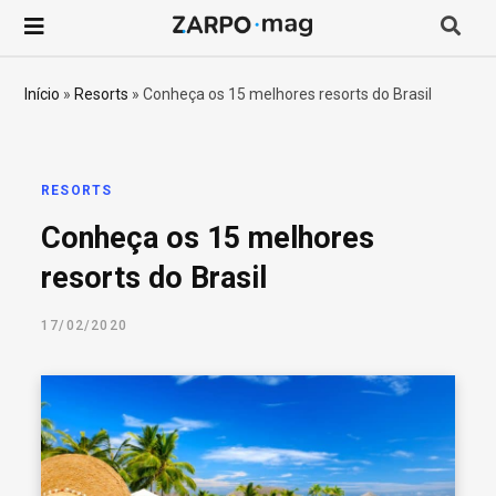
P
r
Início
»
Resorts
»
Conheça os 15 melhores resorts do Brasil
o
c
RESORTS
Conheça os 15 melhores
u
resorts do Brasil
r
17/02/2020
a
r
p