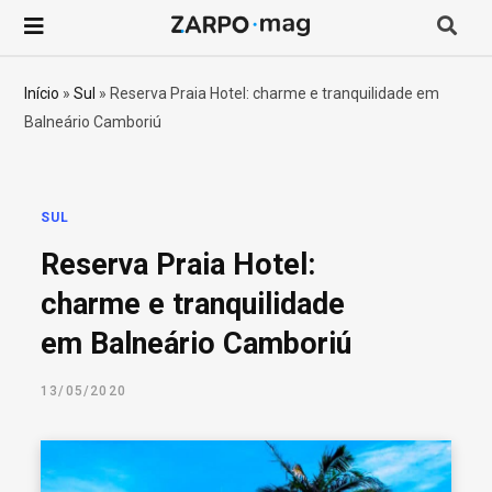
P
r
Início
»
Sul
»
Reserva Praia Hotel: charme e tranquilidade em
Balneário Camboriú
o
c
SUL
u
Reserva Praia Hotel:
r
charme e tranquilidade
em Balneário Camboriú
a
13/05/2020
r
p