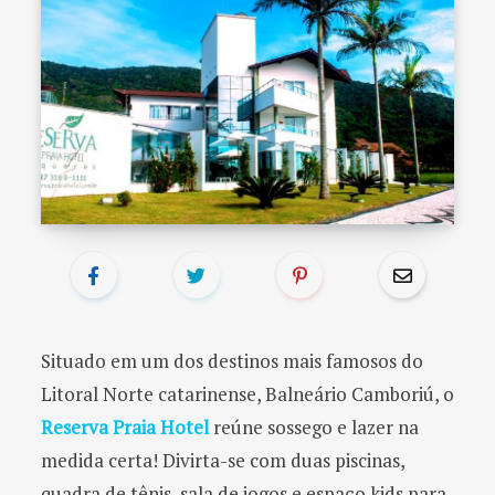
o
r
:
Situado em um dos destinos mais famosos do
Litoral Norte catarinense, Balneário Camboriú, o
Reserva Praia Hotel
reúne sossego e lazer na
medida certa! Divirta-se com duas piscinas,
quadra de tênis, sala de jogos e espaço kids para