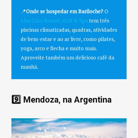
📍
Onde se hospedar em Bariloche?
O
Llao Llao Resort, Golf & Spa
tem três
piscinas climatizadas, quadras, atividades
de bem-estar e ao ar livre, como pilates,
yoga, arco e flecha e muito mais.
Aproveite também um delicioso café da
manhã.
9️⃣ Mendoza, na Argentina