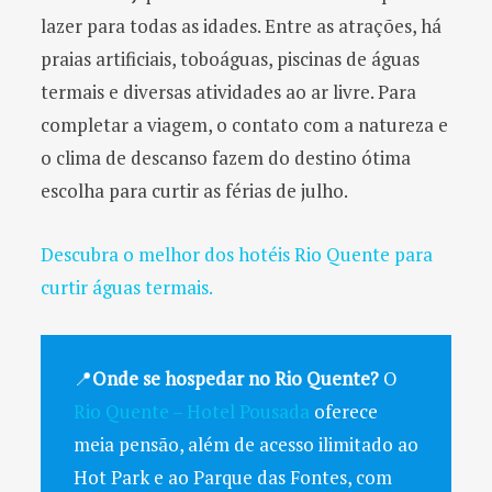
lazer para todas as idades. Entre as atrações, há
praias artificiais, toboáguas, piscinas de águas
termais e diversas atividades ao ar livre. Para
completar a viagem, o contato com a natureza e
o clima de descanso fazem do destino ótima
escolha para curtir as férias de julho.
Descubra o melhor dos hotéis Rio Quente para
curtir águas termais.
📍
Onde se hospedar no Rio Quente?
O
Rio Quente – Hotel Pousada
oferece
meia pensão, além de acesso ilimitado ao
Hot Park e ao Parque das Fontes, com