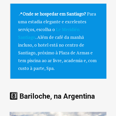
📍
Onde se hospedar em Santiago?
Para
uma estadia elegante e excelentes
serviços, escolha o
Le Meridién
Santiago
. Além de café da manhã
incluso, o hotel está no centro de
Santiago, próximo à Plaza de Armas e
tem piscina ao ar livre, academia e, com
custo à parte, Spa.
8️⃣ Bariloche, na Argentina