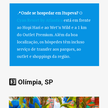
📍
Onde se hospedar em Itupeva?
O
Cyan Resort by Atlantica
está em frente
ao Hopi Hari e ao Wet’n Wild e a 1 km
do Outlet Premium. Além da boa
localização, os hóspedes têm incluso
serviço de transfer aos parques, ao
outlet e shoppings da região.
3️⃣ Olímpia, SP