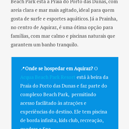
Beach Park está a Praia do Porto das Dunas, com
areia clara e mar mais agitado, ideal para quem
gosta de surfe e esportes aquáticos. Já a Prainha,
no centro de Aquiraz, é uma ótima opção para
famílias, com mar calmo e piscinas naturais que
garantem um banho tranquilo.
📍
Onde se hospedar em Aquiraz?
O
Acqua Beach Park Resort
está à beira da
Praia do Porto das Dunas e faz parte do
complexo Beach Park, permitindo
acesso facilitado às atrações e
experiências do destino. Ele tem piscina
de borda infinita, kids club, recreação,
quadras e Spa.