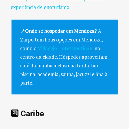
experiência de enoturismo.
📍
Onde se hospedar em Mendoza?
A
Zarpo tem boas opções em Mendoza,
como o
Villaggio Hotel Boutique
, no
centro da cidade. Hóspedes aproveitam
café da manhã incluso na tarifa, bar,
piscina, academia, sauna, jacuzzi e Spa à
parte.
🔟 Caribe