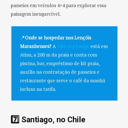
passeios em veículos 4×4 para explorar essa
paisagem inesquecível.
📍
Onde se hospedar nos Lençóis
Maranhenses?
A
Vila Aty Lodge
está em
Atins, a 200 m da praia e conta com
piscina, bar, empréstimo de kit praia,
auxílio na contratação de passeios e
restaurante que serve o café da manhã
incluso na tarifa.
7️⃣ Santiago, no Chile