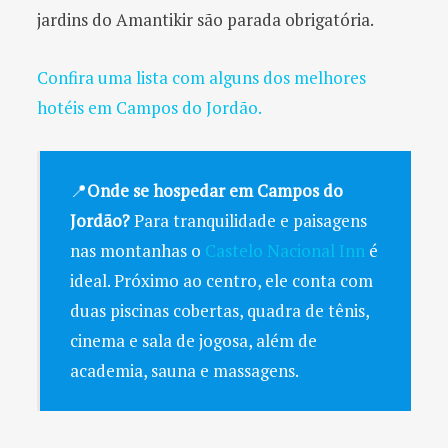
jardins do Amantikir são parada obrigatória.
Confira uma lista com alguns dos melhores
hotéis em Campos do Jordão.
📍
Onde se hospedar em Campos do
Jordão?
Para tranquilidade e paisagens
nas montanhas o
Castelo Nacional Inn
é
ideal. Próximo ao centro, ele conta com
duas piscinas cobertas, quadra de tênis,
cinema e sala de jogosa, além de
academia, sauna e massagens.