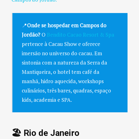
📍
Onde se hospedar em Campos do
Jordão?
O
Bendito Cacao Resort & Spa
pertence à Cacau Show e oferece
imersão no universo do cacau. Em
sintonia com a natureza da Serra da
Mantiqueira, o hotel tem café da
manhã, hidro aquecida, workshops
culinários, três bares, quadras, espaço
kids, academia e SPA.
🏖️ Rio de Janeiro