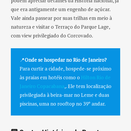
podem apreciar detalhes da História nacional, já
que era antigamente um engenho de açúcar.
Vale ainda passear por suas trilhas em meio à
natureza e visitar o Terraço do Parque Lage,
com view privilegiado do Corcovado.
📍
Onde se hospedar no Rio de Janeiro?
Para curtir a cidade, hospede-se próximo
às praias em hotéis como o
Hilton Rio de
Janeiro Copacabana
,. Ele tem localização
privilegiada à beira-mar no Leme e duas
piscinas, uma no rooftop no 39º andar.