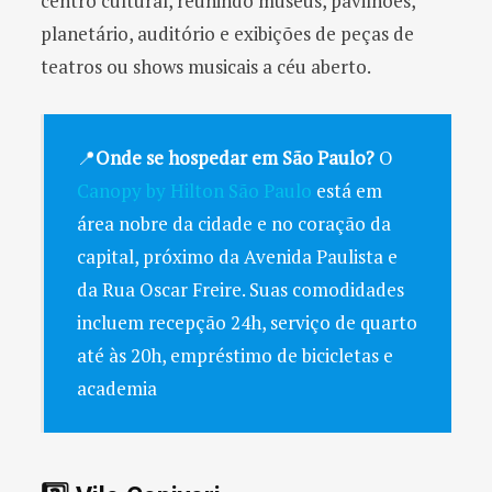
centro cultural, reunindo museus, pavilhões,
planetário, auditório e exibições de peças de
teatros ou shows musicais a céu aberto.
📍
Onde se hospedar em São Paulo?
O
Canopy by Hilton São Paulo
está em
área nobre da cidade e no coração da
capital, próximo da Avenida Paulista e
da Rua Oscar Freire. Suas comodidades
incluem recepção 24h, serviço de quarto
até às 20h, empréstimo de bicicletas e
academia