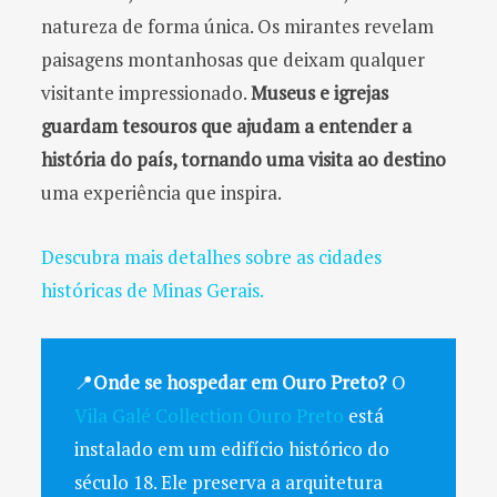
natureza de forma única. Os mirantes revelam
paisagens montanhosas que deixam qualquer
visitante impressionado.
Museus e igrejas
guardam tesouros que ajudam a entender a
história do país, tornando uma visita ao destino
uma experiência que inspira.
Descubra mais detalhes sobre as cidades
históricas de Minas Gerais.
📍
Onde se hospedar em Ouro Preto?
O
Vila Galé Collection Ouro Preto
está
instalado em um edifício histórico do
século 18. Ele preserva a arquitetura