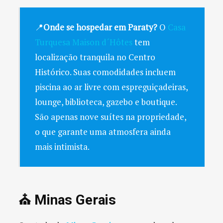
📍
Onde se hospedar em Paraty?
O
Casa
Turquesa Maison d´Hôtes
tem
localização tranquila no Centro
Histórico. Suas comodidades incluem
piscina ao ar livre com espreguiçadeiras,
lounge, biblioteca, gazebo e boutique.
São apenas nove suítes na propriedade,
o que garante uma atmosfera ainda
mais intimista.
⛪️ Minas Gerais