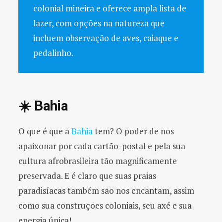
colonial mineira e oferece ampla lista de
lazer, com opções na natureza que
incluem observação de aves, caiaque e
pedalinho.
☀️ Bahia
O que é que a
Bahia
tem? O poder de nos
apaixonar por cada cartão-postal e pela sua
cultura afrobrasileira tão magnificamente
preservada. E é claro que suas praias
paradisíacas também são nos encantam, assim
como sua construções coloniais, seu axé e sua
energia única!